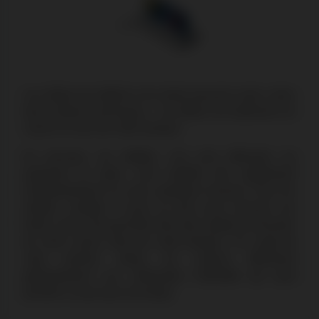
Les délais de dépôt et de retrait peuvent varier selon
deux facteurs principaux ; les délais de traitement du
casino et ceux de votre banque.
En principe, les dépôts, s’ils sont effectués via
paiement en ligne, sont crédités très rapidement
(instantanément ou sous quelques heures). Pour les
retraits, comptez 5 jours au plus pour recevoir vos
fonds, mais cela peut être bien plus rapide en fonction
de votre casino et/ou de votre banque. S’il s’agit de
votre premier retrait, les casinos effectuent
généralement une vérification d’identité qui peut
prendre un peu plus de temps.