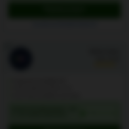
Réclamez le bonus
Aller sur Gunsbet Casino
Les avis sur Gunsbet Casino (3)
7
Spinia Casino
Note:
8.2
/10
Programme de fidélité VIP
Chat en direct 24 h/24 et 7 j/7
Aucun frais de dépôt ou de retrait
BONUS DE BIENVENUE : 250
PINACOLADA
€ + 50 TOURS GRATUITS