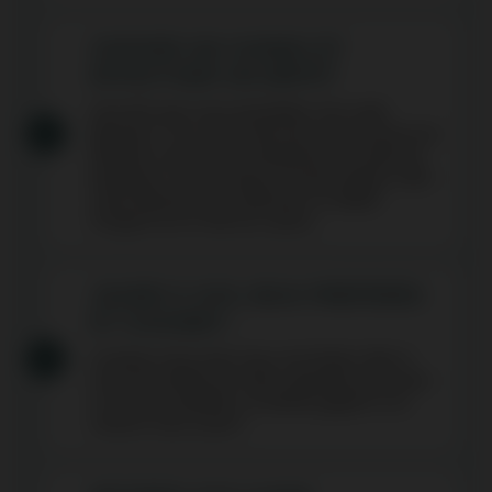
CHOISIR UN CASINO ET
EFFECTUER UN DÉPÔT
Une fois que vous possédez une carte
Maestro, il ne vous reste plus qu’à trouver les
Maestro casinos qui proposent ce mode de
paiement. Vous pouvez ensuite utiliser votre
carte Maestro pour effectuer un dépôt
d’argent sur le site du casino.
JOUER À VOS JEUX PRÉFÉRÉS
ET GAGNER !
Lorsque vous avez reçu vos fonds, libre à
vous de profiter de votre cagnotte pour jouer
à vos jeux préférés, et même gagner si la
chance vous sourit !