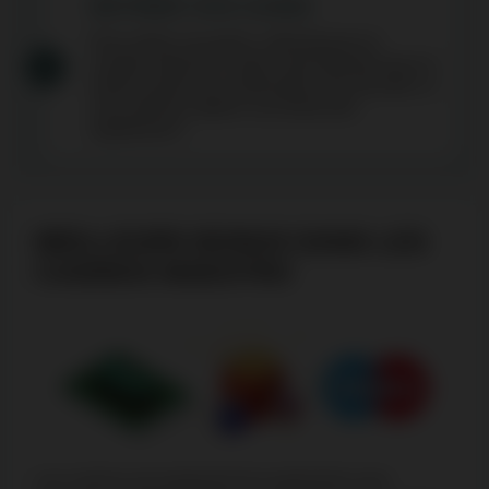
RETIRER VOS GAINS
Pour retirer vos gains, sélectionnez le
compte rattaché à votre carte Maestro pour le
retrait, passez les vérifications de sécurité, et
vous devriez obtenir vos fonds très
rapidement !
MEILLEURS BONUS DANS LES
CASINOS MAESTRO
Les casinos qui proposent les paiements avec