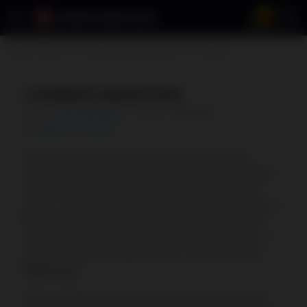
2
Page d'accueil
Méthodes de paiement
Maestro
CASINOS MAESTRO
Auteur:
Pierre Deschênes
Updated:
30.04.2026
Divulgation de l'annonce
Pour les joueurs de casino qui recherchent des
méthodes de paiement sécurisées, faciles et rapides,
les cartes prépayées Maestro sont une excellente
option, au même titre que les cartes bancaires Visa ou
MasterCard. Les paiements via Maestro sont aussi
très souvent disponibles sur les casinos en ligne, ce
qui est logique car Maestro est un sous-produit de
MasterCard
.
Dans cet article, découvrez tout ce que vous devez