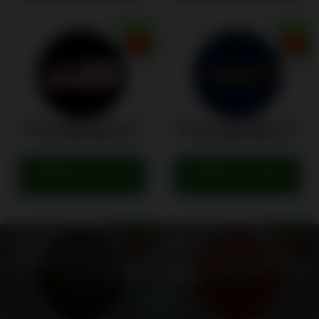
BONUS DE BIENVENUE : 800
BONUS DE BIENVENUE : 700
€ + 75 TOURS GRATUITS
€ + 150 TOURS GRATUITS
OBTENIR UN BONUS
OBTENIR UN BONUS
En utilisant ce site web, vous acceptez que nous utilisions des
témoins pour améliorer sa performance et votre expérience
d'utilisateur. Plus d'informations sur notre page de politique en
matière de
témoins.
OK