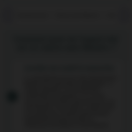
Comment jouer
Bonus avec Maestro
Information
Comment jouer de l’argent réel
sur un casino avec Maestro ?
OUVRIR UN COMPTE MAESTRO
La carte Maestro est une carte internationale
Mastercard à autorisation systématique : à
chaque opération, la carte demande
l’autorisation à la banque ; il n’y a donc
aucune chance d’être à découvert avec une
carte Maestro. Pour l’obtenir, il suffit d’ouvrir
un compte dans n’importe quelle banque
traditionnelle, banque en ligne ou
néobanque qui propose la carte Maestro.