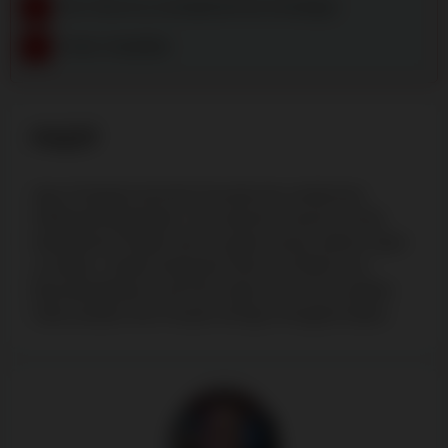
–
Der Slot ist zu kompliziert für Einsteiger
–
Hohe Volatilität
FAZIT
Age of Asgard wird die Freunde der nordischen
Götterwelt begeistern. Der epische Sound und die
fantastische Grafik sind ein guter Grund, dieses Spiel
zu testen. Zudem bringt der Slot eine Reihe von
Bonusfunktionen und Free Spins mit. Fans volatiler
Slots werden ihre Freude mit Age of Asgard haben.