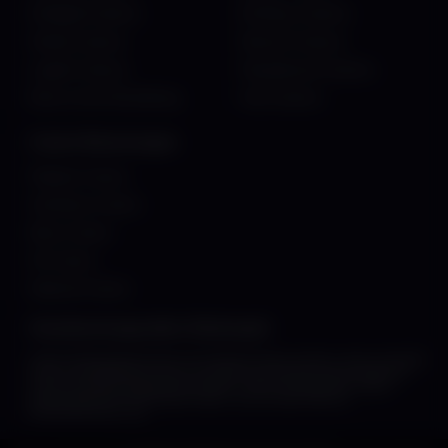
Echtgeld Casinos
EcoPayz Casinos
Handy Casinos
Neosurf Casinos
Legale Casinos
Paysafecard Casinos
Bonus ohne Einzahlung
Visa Casinos
Casino Bewertungen
Playfina Casino
Goodman Casino
Bizzo Casino
N1 Casino
National Casino
Verantwortungsvolles Glücksspiel
Online-Glücksspiele können eine Menge Spass machen, aber es besteht
immer die Möglichkeit, dass du verlierst. Aus diesem Grund solltest du
immer verantwortungsbewusst spielen. Wenn du Bedenken wegen
problematischem Glücksspiel haben, hole dir bitte Hilfe bei
BeGambleAware.org.