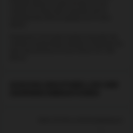
Freispiele aktiviert. Im Spiel sind dann nur jene
Symbole von hohem Wert. Ausserdem wird ein
expandierendes Wild hinzugefügt, das Re-Spins
aktiviert.
Randomizer: Fünf Scatter Symbole verwandeln den
normalen Freispiel Modus entweder in Ragnarök Free
Spins oder bescheren dir einen Gewinn von 1.000
Münzen.
AUSZAHLUNGSTABELLEN UND
GEWINNKOMBINATIONEN
Geben Sie Ihren Linieneinsatzbetrag ein: