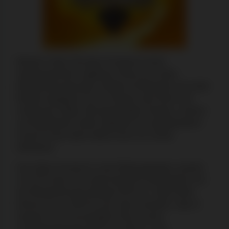
Mit dem Video Slot Age of Asgard ist dem
Spieleentwickler Yggdrasil erneut ein echtes
Meisterwerk gelungen. Mutige Schildmaids und wilde
Bestien begegnen sich in Asgard, dem Reich der
nordischen Götter. Mit eigenwilliger Struktur, schöner
und detaillierter Grafik, begleitet von spektakulärem
Sound ist das Spiel selbst schon ein echtes
Abenteuer.
Das Spiel erscheint in zwei Walzengruppen, jeweils
im 5x3 Format. Das Spiel bringt 40 Gewinnlinien mit,
der Mindesteinsatz beträgt 0,40 Euro. High Roller
können bis zu 200 Euro pro Spin einsetzen. Age of
Asgard ist ein hochvolatiler Slot mit einer
Auszahlungsquote (RTP) von 96,2 %. Der