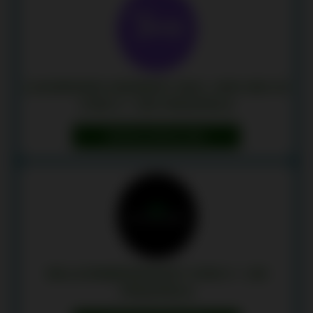
LUXURIOSES ANGEBOT: MAX. 100% BIS ZU
2‘000 € + 200 FREISPIELE
BONUS ERHALTEN
WILLKOMMENSPAKET: 6'000 € + 100
FREISPIELE