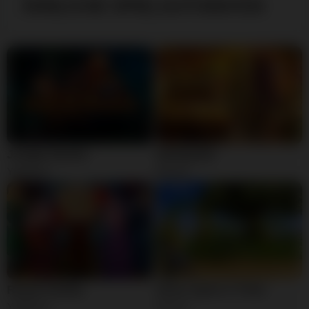
ÄHNLICHE SPIELAUTOMATEN
Jungle Books
Stampede
Yggdrasil
Betsoft
Royal Family
Once Upon A Time
Yggdrasil
Betsoft