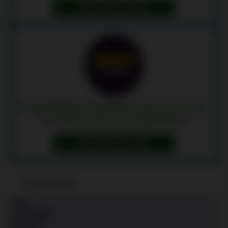
BONUS ERHALTEN
BESONDERES ANGEBOT: MAX. 125 % BIS
ZU 3'550 € UND 175 FREISPIELEN
BONUS ERHALTEN
ONLINE SPIELE
Slots
Live Spiele
Roulette