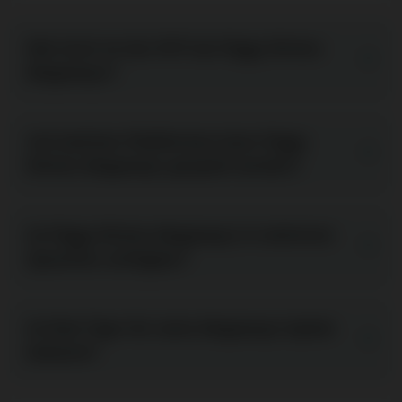
Wie hoch ist der RTP bei Piggy Riches
Megaways?
Auf welchen Plattformen kann Piggy
Riches Megaways gespielt werden?
Ist Piggy Riches Megaways in mehreren
Sprachen verfügbar?
Ist Red Tiger für seine Megaways-Spiele
bekannt?