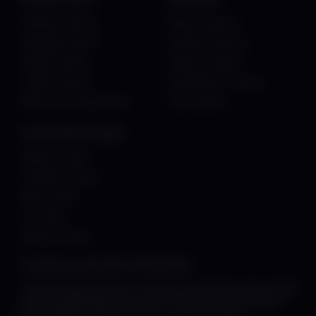
Ausland Casinos
Bitcoin Casinos
Echtgeld Casinos
EcoPayz Casinos
Handy Casinos
Neosurf Casinos
Legale Casinos
Paysafecard Casinos
Bonus ohne Einzahlung
Visa Casinos
Casino Bewertungen
Playfina Casino
Goodman Casino
Bizzo Casino
N1 Casino
National Casino
Verantwortungsvolles Glücksspiel
Online-Glücksspiele können eine Menge Spass machen, aber es besteht
immer die Möglichkeit, dass du verlierst. Aus diesem Grund solltest du
immer verantwortungsbewusst spielen. Wenn du Bedenken wegen
problematischem Glücksspiel haben, hole dir bitte Hilfe bei