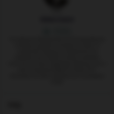
Autor:
Robert Fuerst
40 Artikel
Als erfahrener Webentwickler mit Führungserfahrung
ist Robert es gewohnt, auf Details zu achten. Er
schreibt über iGaming aus Expertensicht und
unterstützt unser Projekt mit seinem exzellenten
Know-how und seiner langjährigen Erfahrung. Auch in
seiner Freizeit beschäftigt sich Robert mit IT,
Glücksspiel und Sport. Insgesamt eine unschlagbare
Kombi!
FAQ