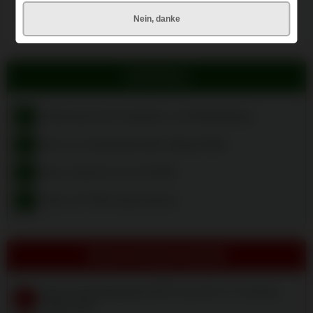
jedes Spiel hat auch seine Nachteile. Hier sind einige
Nein, danke
Vor- und Nachteile:
VORTEILE
+
Glücksrad mit Freispielen und Multiplikator
+
Bis zu 3 expandierenden Mega Wilds
+
Max. Gewinne von 10’000x
+
Über 117’000 Gewinnlinien
EINSCHRÄNKUNGEN
Die Auszahlungsrate (RTP) von 95,71 % könnte
–
höher sein