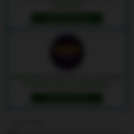
FREISPIELE
BONUS ERHALTEN
BESONDERES ANGEBOT: MAX. 125 % BIS
ZU 3'550 € UND 175 FREISPIELEN
BONUS ERHALTEN
ONLINE SPIELE
Slots