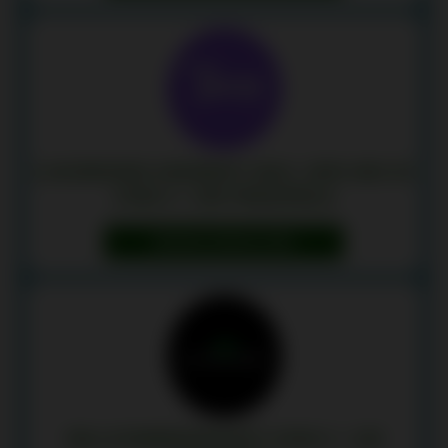
LUXURIOSES ANGEBOT: MAX. 100% BIS ZU
2‘000 € + 200 FREISPIELE
BONUS ERHALTEN
WILLKOMMENSPAKET: 6'000 € + 100