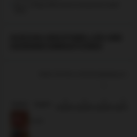
Bis zu 3 Mega Wilds können die gesamte Spalte
füllen.
AUSZAHLUNGSTABELLEN UND
GEWINNKOMBINATIONEN
Geben Sie Ihren Linieneinsatzbetrag ein:
2
3
4
5
Symbol
Symbol
Symbole
Symbole
Symbole
Symbole
Scatter