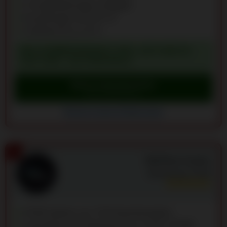
11 Kryptowährungen verfügbar
Auszahlungen ab CHF 10
Cashback bis zu 10 %
WILLKOMMENSBONUS: MAX. 125 % BIS ZU
CHF 2'000 + 225 FRIESPIELE
Bonus beanspruchen
Besuche Brionis Casino
Brionis Casino Erfahrungen
3
WinPlace Casino
Bewertung:
9.7
/10
22'000 Spielen von 178 Entwicklerstudios
Lucky-Boxen mit Gewinnen bis zu CHF 175’000