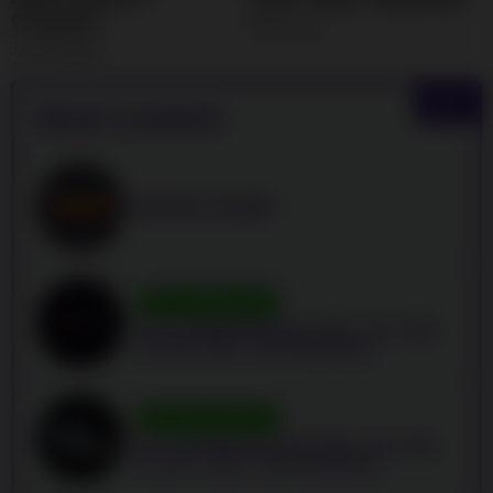
Cleopatra
BGaming
1x2 Gaming
NEW
NEUE CASINOS
BEARO CASINO
WILLKOMMENSBONUS
WILLKOMMENSBONUS: MAX. 125 % BIS
ZU CHF 2'000 + 225 FRIESPIELE
WILLKOMMENSBONUS
WILLKOMMENSBONUS: MAX. 100 % BIS
ZU CHF 14'000 + 300 FREISPIELE